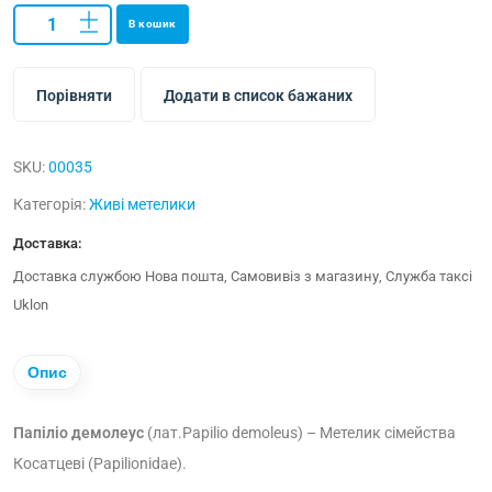
В кошик
Порівняти
Додати в список бажаних
SKU:
00035
Категорія:
Живі метелики
Доставка:
Доставка службою Нова пошта, Самовивіз з магазину, Служба таксі
Uklon
Опис
Папіліо демолеус
(лат.Papilio demoleus)
– Метелик сімейства
Косатцеві (Papilionidae).