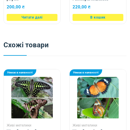
200,00
₴
220,00
₴
Читати далі
В кошик
Схожі товари
Немає в наявності
Немає в наявності
Живі метелики
Живі метелики