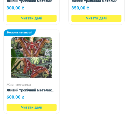
Живий тропічний метелик
Живий тропічний метелик
Graphium agamemnon
Cethosia cyane
300,00
₴
350,00
₴
Читати далі
Читати далі
Немає в наявності
Живі метелики
Живий тропічний метелик
Attacus atlas
600,00
₴
Читати далі