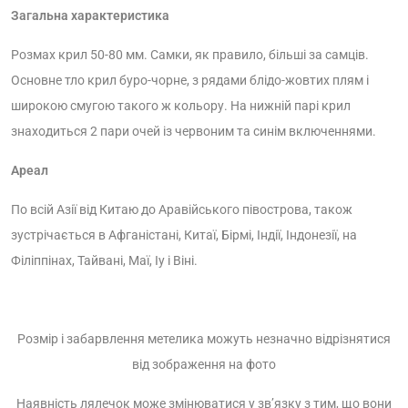
Загальна характеристика
Розмах крил 50-80 мм. Самки, як правило, більші за самців.
Основне тло крил буро-чорне, з рядами блідо-жовтих плям і
широкою смугою такого ж кольору. На нижній парі крил
знаходиться 2 пари очей із червоним та синім включеннями.
Ареал
По всій Азії від Китаю до Аравійського півострова, також
зустрічається в Афганістані, Китаї, Бірмі, Індії, Індонезії, на
Філіппінах, Тайвані, Маї, Іу і Віні.
Розмір і забарвлення метелика можуть незначно відрізнятися
від зображення на фото
Наявність лялечок може змінюватися у зв’язку з тим, що вони