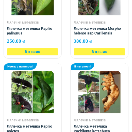
Лялечки метеликів
Лялечки метеликів
Лялечка метелика Papilio
Лялечка метелика Morpho
palinurus
helenor ssp Carillensis
250,00
₴
380,00
₴
В кошик
В кошик
Немає в наявності
В наявності
Лялечки метеликів
Лялечки метеликів
Лялечка метелика Papilio
Лялечка метелика
polytes
Pachliopta kotzebuea