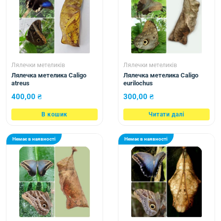
Лялечки метеликів
Лялечки метеликів
Лялечка метелика Caligo
Лялечка метелика Caligo
atreus
eurilochus
400,00
₴
300,00
₴
В кошик
Читати далі
Немає в наявності
Немає в наявності