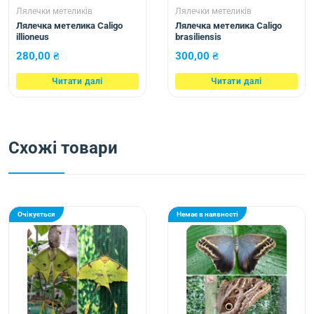
Лялечки метеликів
Лялечки метеликів
Лялечка метелика Caligo
Лялечка метелика Caligo
illioneus
brasiliensis
280,00
₴
300,00
₴
Читати далі
Читати далі
Схожі товари
Очікується
Немає в наявності