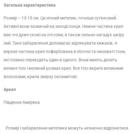
Загальна характеристика
Розмір – 13-15 см. Це нічний метелик, точніше сутінковий.
Активні вони зазвичай на заході сонця. Нижня частина крил
має очі дуже схожі на очі сови, а також сильно нагадує шкіру
змії. Таке забарвлення допомагає відлякувати хижаків. А
верхня частина крил пофарбована в пісочні та синюваті тони,
які плавно переходять один в одного. Вони мають досить
велике тіло і великий розмах крил. Все тіло вкрите великими
волосками, крила зверху оксамитові.
Ареал
Південна Америка
Розмір і забарвлення метелика можуть незначно відрізнятися