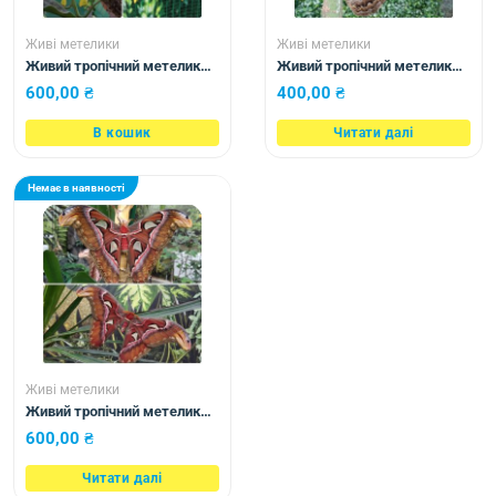
Живі метелики
Живі метелики
Живий тропічний метелик
Живий тропічний метелик
Argema mimosae
Caligo illioneus
600,00
₴
400,00
₴
В кошик
Читати далі
Немає в наявності
Живі метелики
Живий тропічний метелик
Attacus atlas
600,00
₴
Читати далі