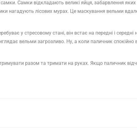
 самки. Самки відкладають великі яйця, забарвлення яких 
ки нагадують лісових мурах. Це маскування вельми вдале,
буває у стресовому стані, він встає на передні і середні н
иглядає вельми загрозливо. Ну, а коли паличник спокійно в
римувати разом та тримати на руках. Якщо паличник відчу