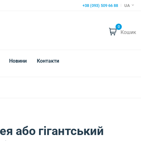
+38 (093) 509 66 88
UA
0
Кошик
Новини
Контакти
я або гігантський