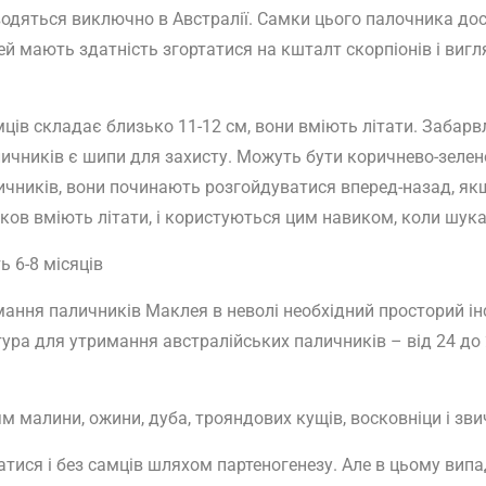
водяться виключно в Австралії. Самки цього палочника дос
ей мають здатність згортатися на кшталт скорпіонів і виг
ів складає близько 11-12 см, вони вміють літати. Забарвле
аличників є шипи для захисту. Можуть бути коричнево-зеле
личників, вони починають розгойдуватися вперед-назад, як
іков вміють літати, і користуються цим навиком, коли шук
 6-8 місяців
ання паличників Маклея в неволі необхідний просторий ін
тура для утримання австралійських паличників – від 24 до 
 малини, ожини, дуба, трояндових кущів, восковніци і зви
ся і без самців шляхом партеногенезу. Але в цьому випад