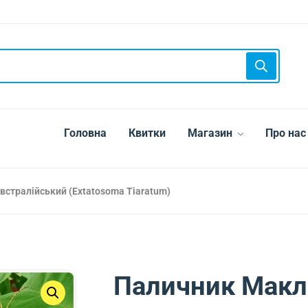
Головна
Квитки
Магазин
Про нас
встралійський (Extatosoma Tiaratum)
Паличник Макле