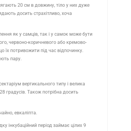
ягають 20 см в довжину, тіло у них дуже
лядають досить страхітливо, хоча
ння як у самців, так і у самок може бути
ного, червоно-коричневого або кремово-
що їх потривожити під час відпочинку.
ають пару.
сектаріум вертикального типу і велика
28 градусів. Також потрібна досить
чайно, евкаліпта.
ку інкубаційний період займає цілих 9