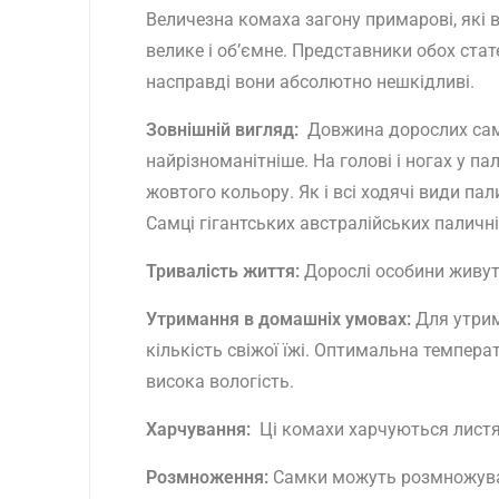
Величезна комаха загону примарові, які 
велике і об’ємне. Представники обох стат
насправді вони абсолютно нешкідливі.
Зовнішній вигляд:
Довжина дорослих самц
найрізноманітніше. На голові і ногах у п
жовтого кольору. Як і всі ходячі види па
Самці гігантських австралійських паличн
Тривалість життя:
Дорослі особини живуть
Утримання в домашніх умовах:
Для утрим
кількість свіжої їжі. Оптимальна темпера
висока вологість.
Харчування:
Ці комахи харчуються листям
Розмноження:
Самки можуть розмножувати