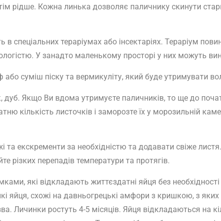
отім рідше. Кожна линька дозволяє паличнику скинути стар
 в спеціальних тераріумах або інсектаріях. Тераріум повин
логістю. У занадто маленькому просторі у них можуть вин
ф або суміш піску та вермикуліту, який буде утримувати во
к, дуб. Якщо Ви вдома утримуєте паличників, то ще до поча
тню кількість листочків і заморозте їх у морозильній каме
жі та екскременти за необхідністю та додавати свіже лист
те різких перепадів температури та протягів.
ками, які відкладають життєздатні яйця без необхідності
і яйця, схожі на давньогрецькі амфори з кришкою, з яких 
зва. Личинки ростуть 4-5 місяців. Яйця відкладаються на к