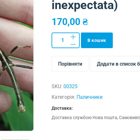
inexpectata)
170,00
₴
В кошик
Порівняти
Додати в список 
SKU:
00325
Категорія:
Паличники
Доставка:
Доставка службою Нова пошта, Самовивіз 