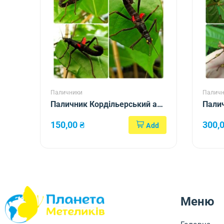
Паличники
Паличн
Паличник Кордільерський або
Пали
перуанський (Peruphasma
гіган
150,00
₴
300,
shultei)
(Exta
Меню