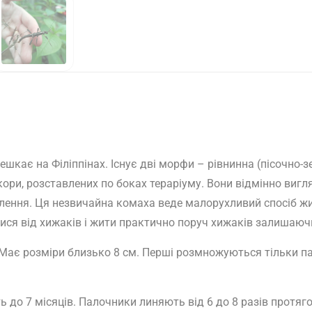
кає на Філіппінах. Існує дві морфи – рівнинна (пісочно-зел
ри, розставлених по боках тераріуму. Вони відмінно вигля
влення. Ця незвичайна комаха веде малорухливий спосіб жи
ися від хижаків і жити практично поруч хижаків залишаюч
Має розміри близько 8 см. Перші розмножуються тільки пар
 до 7 місяців. Палочники линяють від 6 до 8 разів протяг