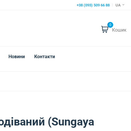
+38 (093) 509 66 88
UA
0
Кошик
Новини
Контакти
діваний (Sungaya