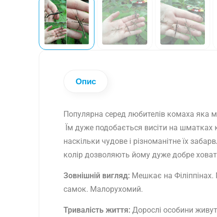
Опис
Популярна серед любителів комаха яка меш
Їм дуже подобається висіти на шматках ко
наскільки чудове і різноманітне їх забар
колір дозволяють йому дуже добре ховат
Зовнішній вигляд:
Мешкає на Філіппінах. 
самок. Малорухомий.
Тривалість життя:
Дорослі особини живуть