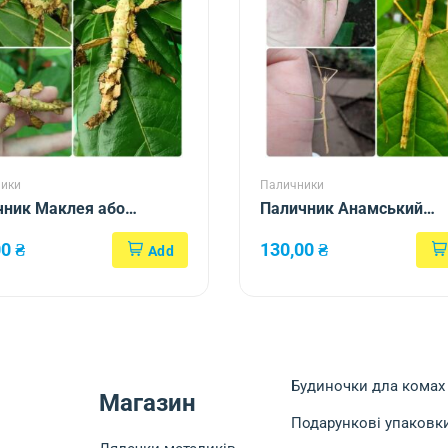
ики
Паличники
чник Маклея або
Паличник Анамський
тський австралійський
(Medauroidea extradenta
00
₴
130,00
₴
tosoma tiaratum)
Будиночки дла комах
Магазин
Подарункові упаковк