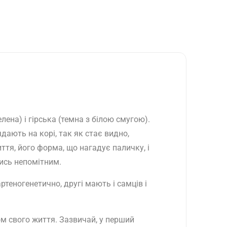
ена) і гірська (темна з білою смугою).
дають на корі, так як стає видно,
ття, його форма, що нагадує паличку, і
ись непомітним.
теногенетично, другі мають і самців і
ом свого життя. Зазвичай, у перший