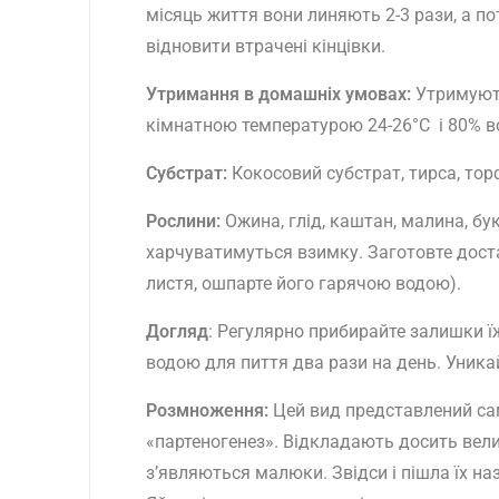
місяць життя вони линяють 2-3 рази, а п
відновити втрачені кінцівки.
Утримання в домашніх умовах:
Утримують
кімнатною температурою 24-26°C і 80% во
Субстрат:
Кокосовий субстрат, тирса, тор
Рослини:
Ожина, глід, каштан, малина, бу
харчуватимуться взимку. Заготовте доста
листя, ошпарте його гарячою водою).
Догляд
: Регулярно прибирайте залишки ї
водою для пиття два рази на день. Уникай
Розмноження:
Цей вид представлений сам
«партеногенез». Відкладають досить велик
з’являються малюки. Звідси і пішла їх на