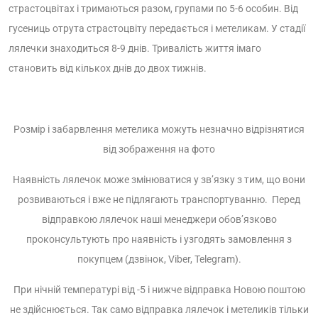
страстоцвітах і тримаються разом, групами по 5-6 особин. Від
гусениць отрута страстоцвіту передається і метеликам. У стадії
лялечки знаходиться 8-9 днів. Тривалість життя імаго
становить від кількох днів до двох тижнів.
Розмір і забарвлення метелика можуть незначно відрізнятися
від зображення на фото
Наявність лялечок може змінюватися у зв’язку з тим, що вони
розвиваються і вже не підлягають транспортуванню. Перед
відправкою лялечок наші менеджери обов’язково
проконсультують про наявність і узгодять замовлення з
покупцем (дзвінок, Viber, Telegram).
При нічній температурі від -5 і нижче відправка Новою поштою
не здійснюється. Так само відправка лялечок і метеликів тільки