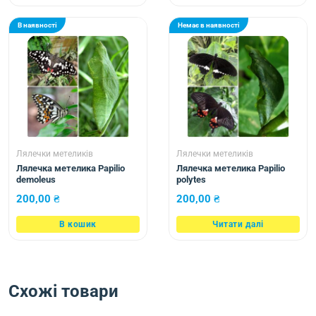
В наявності
Немає в наявності
Лялечки метеликів
Лялечки метеликів
Лялечка метелика Papilio
Лялечка метелика Papilio
demoleus
polytes
200,00
₴
200,00
₴
В кошик
Читати далі
Схожі товари