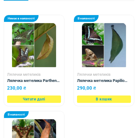
Немає в наявності
В наявності
Лялечки метеликів
Лялечки метеликів
Лялечка метелика Parthenos
Лялечка метелика Papilio
sylvia lilacinus
nireus
230,00
₴
290,00
₴
Читати далі
В кошик
В наявності