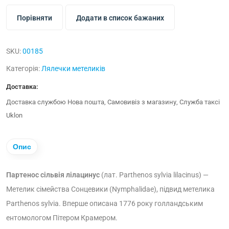
Порівняти
Додати в список бажаних
SKU:
00185
Категорія:
Лялечки метеликів
Доставка:
Доставка службою Нова пошта, Самовивіз з магазину, Служба таксі
Uklon
Опис
Партенос сільвія лілацинус
(лат. Parthenos sylvia lilacinus) —
Метелик сімейства Сонцевики (Nymphalidae), підвид метелика
Parthenos sylvia. Вперше описана 1776 року голландським
ентомологом Пітером Крамером.