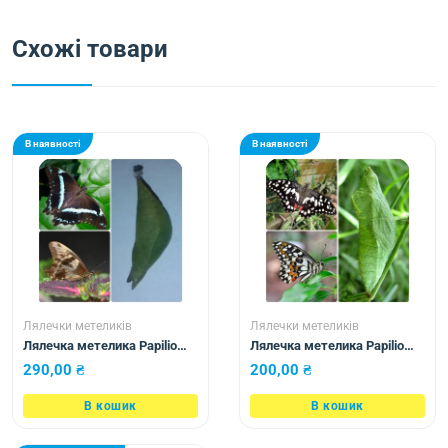
Схожі товари
В наявності
В наявності
Лялечки метеликів
Лялечки метеликів
Лялечка метелика Papilio
Лялечка метелика Papilio
nireus
demoleus
290,00
₴
200,00
₴
В кошик
В кошик