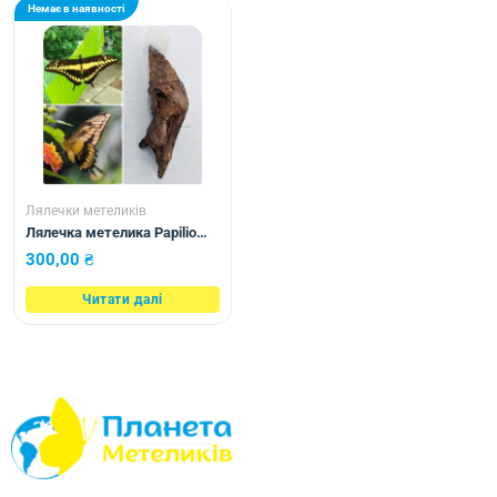
Немає в наявності
Лялечки метеликів
Лялечка метелика Papilio
thoas
300,00
₴
Читати далі