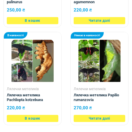
palinurus
agamemnon
250,00
₴
220,00
₴
В кошик
Читати далі
В наявності
Немає в наявності
Лялечки метеликів
Лялечки метеликів
Лялечка метелика
Лялечка метелика Papilio
Pachliopta kotzebuea
rumanzovia
220,00
₴
270,00
₴
В кошик
Читати далі