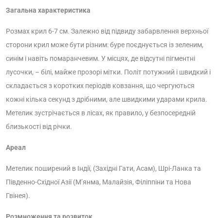
Загальна характеристика
Розмах крил 6-7 см. Залежно від підвиду забарвлення верхньої
сторони крил може бути різним: буре поєднується із зеленим,
синім і навіть помаранчевим. У місцях, де відсутні пігментні
лусочки, – білі, майже прозорі мітки. Політ потужний і швидкий і
складається з коротких періодів ковзання, що чергуються
кожні кілька секунд з дрібними, але швидкими ударами крила.
Метелик зустрічається в лісах, як правило, у безпосередній
близькості від річки.
Ареал
Метелик поширений в Індії, (Західні Гати, Асам), Шрі-Ланка та
Південно-Східної Азії (М’янма, Малайзія, Філіппіни та Нова
Гвінея).
Розмноження та розвиток