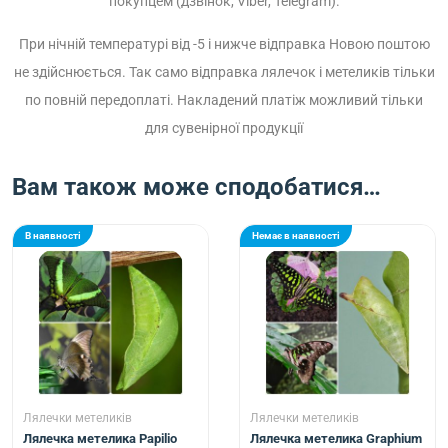
покупцем (дзвінок, Viber, Telegram).
При нічній температурі від -5 і нижче відправка Новою поштою
не здійснюється. Так само відправка лялечок і метеликів тільки
по повній передоплаті. Накладений платіж можливий тільки
для сувенірної продукції
Вам також може сподобатися…
В наявності
Немає в наявності
Лялечки метеликів
Лялечки метеликів
Лялечка метелика Papilio
Лялечка метелика Graphium