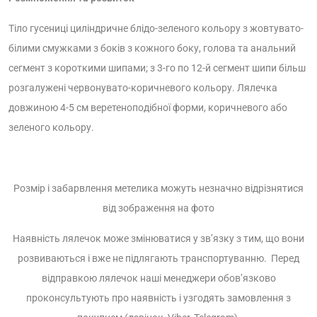
Тіло гусениці циліндричне блідо-зеленого кольору з жовтувато-
білими смужками з боків з кожного боку, голова та анальний
сегмент з короткими шипами; з 3-го по 12-й сегмент шипи більш
розгалужені червонувато-коричневого кольору. Лялечка
довжиною 4-5 см веретеноподібної форми, коричневого або
зеленого кольору.
Розмір і забарвлення метелика можуть незначно відрізнятися
від зображення на фото
Наявність лялечок може змінюватися у зв’язку з тим, що вони
розвиваються і вже не підлягають транспортуванню. Перед
відправкою лялечок наші менеджери обов’язково
проконсультують про наявність і узгодять замовлення з