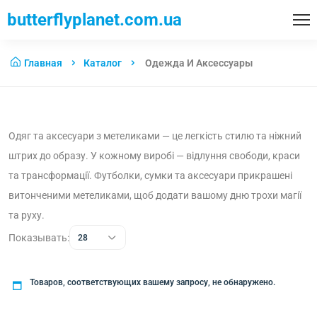
butterflyplanet.com.ua
Главная
Каталог
Одежда И Аксессуары
Одяг та аксесуари з метеликами — це легкість стилю та ніжний
штрих до образу. У кожному виробі — відлуння свободи, краси
та трансформації. Футболки, сумки та аксесуари прикрашені
витонченими метеликами, щоб додати вашому дню трохи магії
та руху.
Показывать:
28
Товаров, соответствующих вашему запросу, не обнаружено.