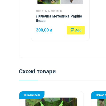
Лялечки метеликів
Лялечка метелика Papilio
thoas
300,00
₴
Схожі товари
В наявності
Немає в