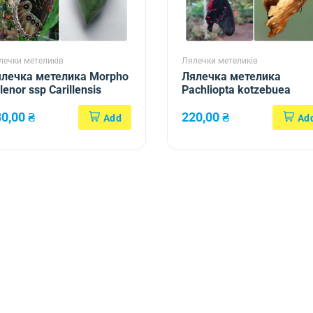
лечки метеликів
Лялечки метеликів
лечка метелика Morpho
Лялечка метелика
lenor ssp Carillensis
Pachliopta kotzebuea
80,00
₴
220,00
₴