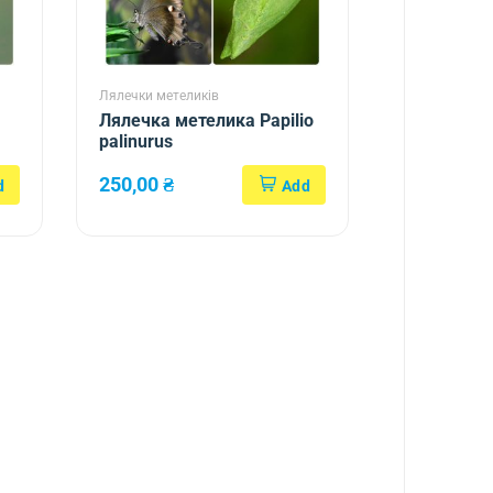
Лялечки метеликів
Лялечка метелика Papilio
palinurus
250,00
₴