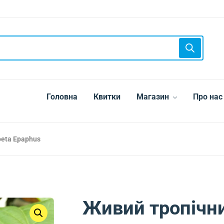
Головна
Квитки
Магазин
Про нас
eta Epaphus
Живий тропічн