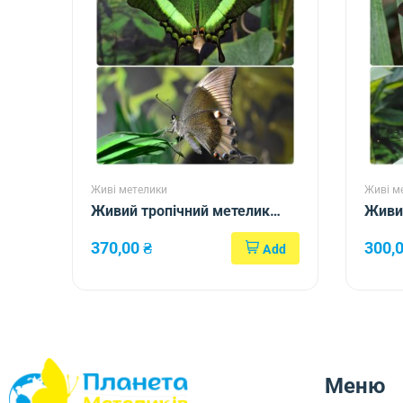
Живі метелики
Живі м
Живий тропічний метелик
Живий
Papilio palinurus
Hebom
370,00
₴
300,
Меню