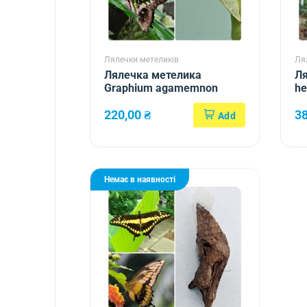
Лялечки метеликів
Ля
Лялечка метелика
Ля
Graphium agamemnon
he
220,00
₴
3
Немає в наявності