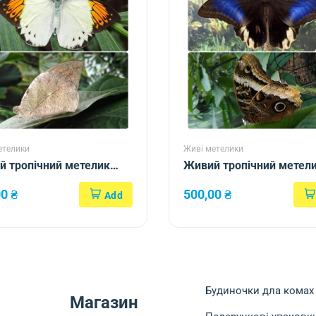
етелики
Живі метелики
 тропічний метелик
Живий тропічний метел
oia glaucippe
Caligo atreus
00
₴
500,00
₴
Будиночки дла комах
Магазин