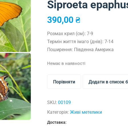
Siproeta epaphu
390,00
₴
Розмах крил (см): 7-9
Термін життя імаго (днів): 7-14
Поширення: Південна Америка
Немає в наявності
Порівняти
Додати в список 
SKU:
00109
Категорія:
Живі метелики
Доставка: