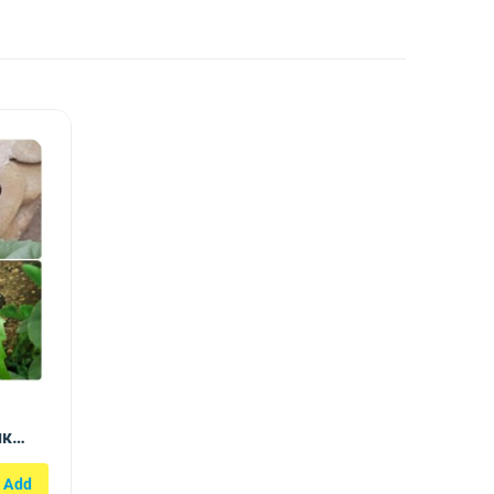
ик
ensis