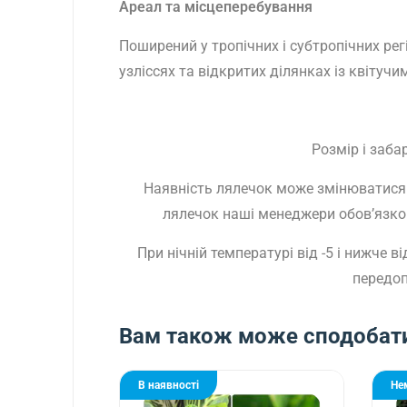
Ареал та місцеперебування
Поширений у тропічних і субтропічних рег
узліссях та відкритих ділянках із квітуч
Розмір і заб
Наявність лялечок може змінюватися 
лялечок наші менеджери обов’язково
При нічній температурі від -5 і нижче
передоп
Вам також може сподобат
В наявності
Не