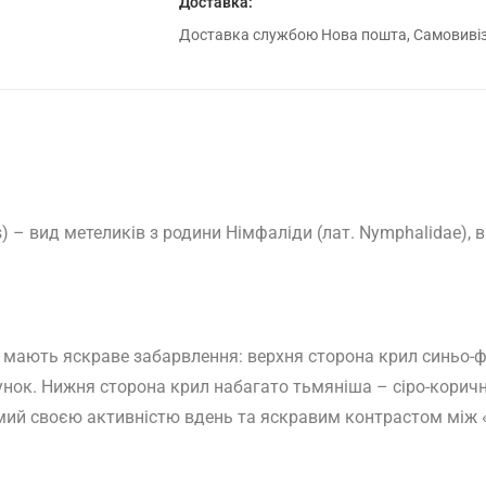
Доставка:
Доставка службою Нова пошта, Самовивіз 
s
) – вид метеликів з родини Німфаліди (лат. Nymphalidae),
 мають яскраве забарвлення: верхня сторона крил синьо-
нок. Нижня сторона крил набагато тьмяніша – сіро-коричн
омий своєю активністю вдень та яскравим контрастом між 