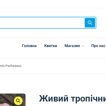
Головна
Квитки
Магазин
Про нас
mis Parhassus
Живий тропічн