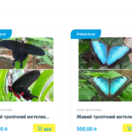
ться
Очікується
етелики
Живі метелики
 тропічний метелик
Живий тропічний метел
iopta kotzebuea
Morpho helenor ssp Carill
00
₴
500,00
₴