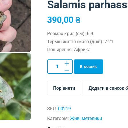
Salamis parhas
390,00
₴
Розмах крил (см): 6-9
Термін життя імаго (днів): 7-21
Поширення: Африка
В кошик
Порівняти
Додати в список 
SKU:
00219
Категорія:
Живі метелики