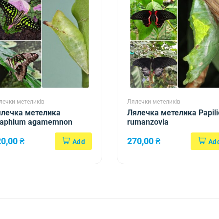
лечки метеликів
Лялечки метеликів
лечка метелика
Лялечка метелика Papili
raphium agamemnon
rumanzovia
20,00
₴
270,00
₴