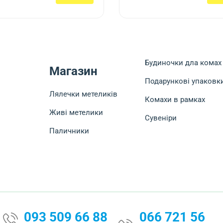
Будиночки дла комах
Магазин
Подарункові упаковк
Лялечки метеликів
Комахи в рамках
Живі метелики
Сувеніри
Паличники
093 509 66 88
066 721 56