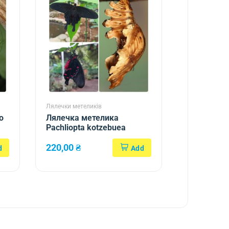
Лялечки метеликів
o
Лялечка метелика
Pachliopta kotzebuea
220,00
₴