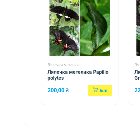
Лялечки метеликів
Ля
Лялечка метелика Papilio
Ля
polytes
G
200,00
₴
2