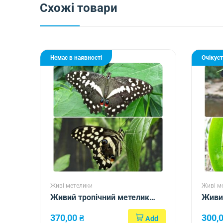
Схожі товари
Немає в наявності
Очікує
Живі метелики
Живі м
Живий тропічний метелик
Живий
Papilio demodocus
Pachl
370,00
₴
300,