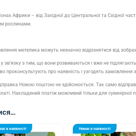
іонах Африки – від Західної до Центральної та Східної част
ими рослинами.
арвлення метелика можуть незначно відрізнятися від зобра
у зв’язку з тим, що вони розвиваються і вже не підлягаю
 проконсультують про наявність і узгодять замовлення з п
 відправка Новою поштою не здійснюється. Так само відправк
латі. Накладений платіж можливий тільки для сувенірної п
ися…
має в наявності
Немає в наявності