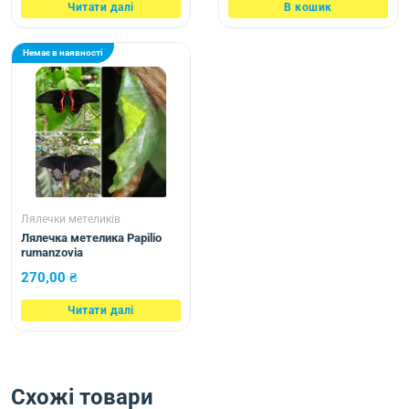
Читати далі
В кошик
Немає в наявності
Лялечки метеликів
Лялечка метелика Papilio
rumanzovia
270,00
₴
Читати далі
Схожі товари