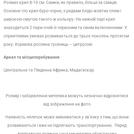
Розмах крил 8-10 см. Самки, як правило, більші за самців.
Основне тло крил буро-чорне, з рядами блідо-жовтих плям і
широкою смугою такого ж кольору. На нижній парі крил
знаходиться 2 пари очей із червоним та синім включеннями. У
сприятливих умовах розвивається до трьох поколінь протягом
року. Кормова рослина гусениць – цитрусові.
Ареал та місцеперебування
Центральна та Південна Африка, Мадагаскар.
Розмір і забарвлення метелика можуть незначно відрізнятися
від зображення на фото
Наявність лялечок може змінюватися у зв’язку з тим, що вони
розвиваються і вже не підлягають транспортуванню. Перед
відправкою лялечок наші менеджери обов’язково