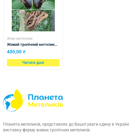
Живі метелики
Живий тропічний метелик
Caligo illioneus
400,00
₴
Читати далі
Планета метеликів, представляє до Вашої уваги єдину в Україні
виставку-ферму живих тропічних метеликів.