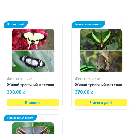
В наявності
Немає в наявності
Живі метелики
Живі метелики
Живий тропічний метелик
Живий тропічний метелик
Papilio dardanus
Papilio palinurus
390,00
₴
370,00
₴
В кошик
Читати далі
Немає в наявності