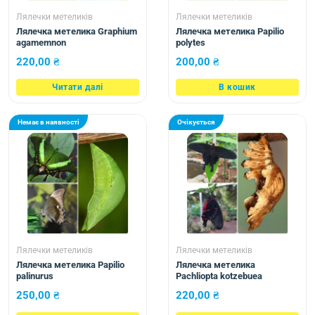
Лялечки метеликів
Лялечки метеликів
Лялечка метелика Graphium
Лялечка метелика Papilio
agamemnon
polytes
220,00
₴
200,00
₴
Читати далі
В кошик
Немає в наявності
Очікується
Лялечки метеликів
Лялечки метеликів
Лялечка метелика Papilio
Лялечка метелика
palinurus
Pachliopta kotzebuea
250,00
₴
220,00
₴