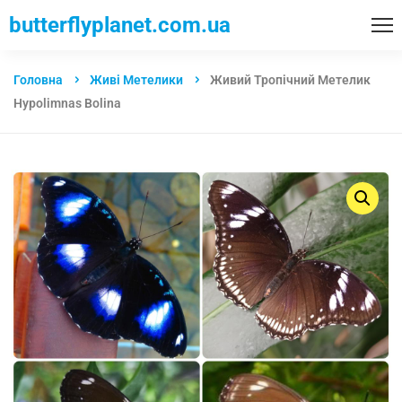
butterflyplanet.com.ua
Головна
Живі Метелики
Живий Тропічний Метелик
Hypolimnas Bolina