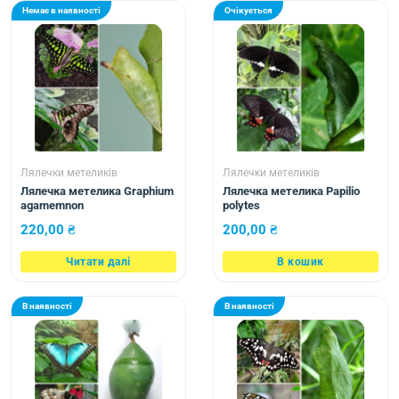
Немає в наявності
Очікується
Лялечки метеликів
Лялечки метеликів
Лялечка метелика Graphium
Лялечка метелика Papilio
agamemnon
polytes
220,00
₴
200,00
₴
Читати далі
В кошик
В наявності
В наявності