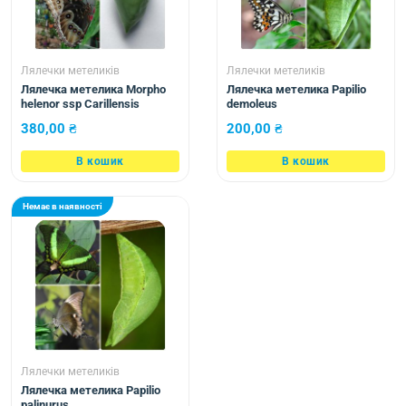
Лялечки метеликів
Лялечки метеликів
Лялечка метелика Morpho
Лялечка метелика Papilio
helenor ssp Carillensis
demoleus
380,00
₴
200,00
₴
В кошик
В кошик
Немає в наявності
Лялечки метеликів
Лялечка метелика Papilio
palinurus