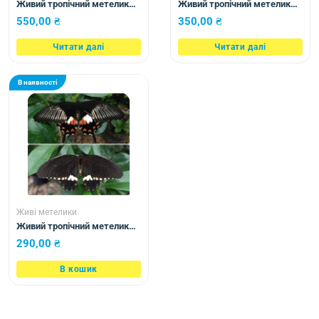
Живий тропічний метелик
Живий тропічний метелик
Morpho polyphemus
Cethosia cyane
550,00
₴
350,00
₴
Читати далі
Читати далі
В наявності
Живі метелики
Живий тропічний метелик
Papilio polytes
290,00
₴
В кошик