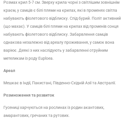
Розмах крил 5-7 см. Зверху крила чорні з світлішим зовнішнім
краєм, у самців є білі плями на крилах, які в променях світла
набувають фіолетового відблиску. Спід бурий. Політ активний
(що махає). У самців білі плями на крилах від променів сонця
набувають фіолетового відблиску. Забарвлення самців
однакова незалежно від ареалу проживання, у самок вона
варіює. Деякі з них наслідують у забарвленні отруйним
метеликам із роду Euploea.
Ареал
Мешкає в Індії, Пакистані, Південно-Східній Азії та Австралії.
Розмноження та розвиток
Гусениці харчуються на рослинах із родин акантових,
амарантових, гречаних та рутових.