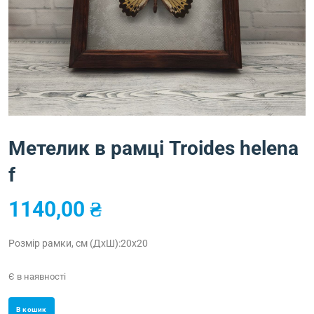
Метелик в рамці Troides helena
f
1140,00
₴
Розмір рамки, см (ДхШ):20х20
Є в наявності
В кошик