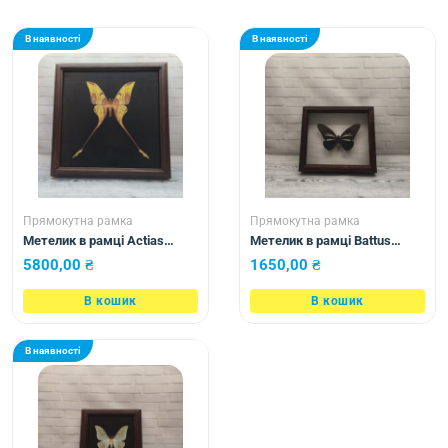
В наявності
В наявності
Прямокутна рамка
Прямокутна рамка
Метелик в рамці Actias
Метелик в рамці Battus
maenas m
crasus
5800,00
₴
1650,00
₴
В кошик
В кошик
В наявності