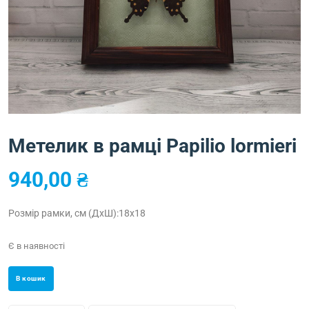
Метелик в рамці Papilio lormieri
940,00
₴
Розмір рамки, см (ДхШ):18х18
Є в наявності
В кошик