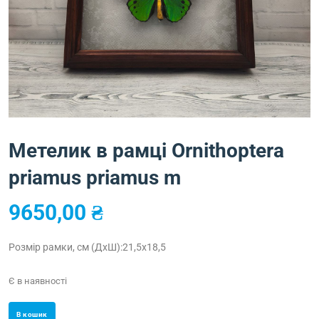
Метелик в рамці Ornithoptera
priamus priamus m
9650,00
₴
Розмір рамки, см (ДхШ):21,5х18,5
Є в наявності
В кошик