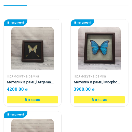
В наявності
В наявності
Прямокутна рамка
Прямокутна рамка
Метелик в рамці Argema
Метелик в рамці Morpho
mimosae m
didius
4200,00
₴
3900,00
₴
В кошик
В кошик
В наявності