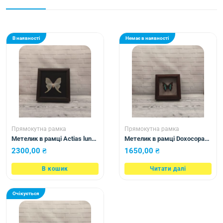
В наявності
Немає в наявності
Прямокутна рамка
Прямокутна рамка
Метелик в рамці Actias luna
Метелик в рамці Doxocopa
f
cherrubina
2300,00
₴
1650,00
₴
В кошик
Читати далі
Очікується