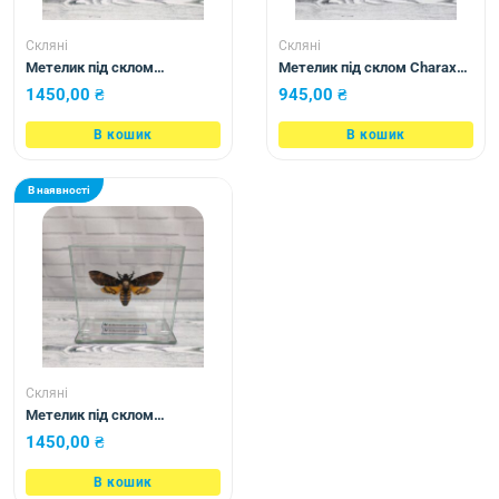
Скляні
Скляні
Метелик під склом
Метелик під склом Charaxes
Acherontia atropos 130х115
etesipe 105×105
1450,00
₴
945,00
₴
В кошик
В кошик
В наявності
Скляні
Метелик під склом
Acherontia atropos 115х110
1450,00
₴
В кошик