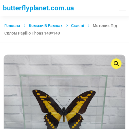
butterflyplanet.com.ua
Головна
Комахи В Рамках
Скляні
Метелик Під
Склом Papilio Thoas 140×140