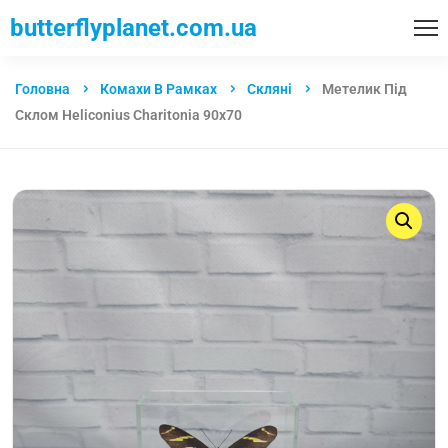
butterflyplanet.com.ua
Головна
Комахи В Рамках
Скляні
Метелик Під
Склом Heliconius Charitonia 90х70