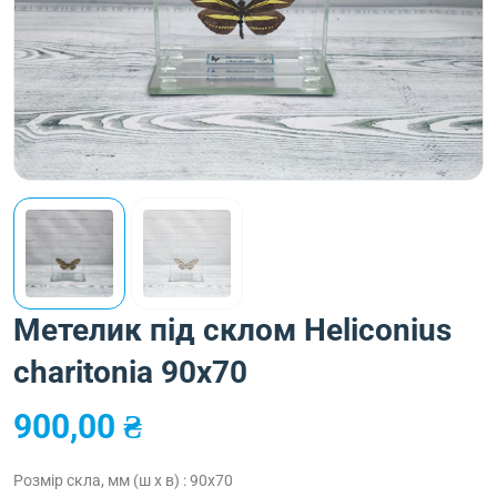
Метелик під склом Heliconius
charitonia 90х70
900,00
₴
Розмір скла, мм (ш х в) : 90х70