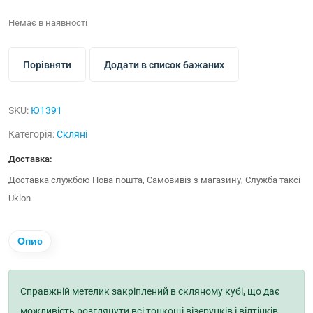
Немає в наявності
Порівняти
Додати в список бажаних
SKU:
Ю1391
Категорія:
Скляні
Доставка:
Доставка службою Нова пошта, Самовивіз з магазину, Служба таксі
Uklon
Опис
Справжній метелик закріплений в скляному кубі, що дає
можливість розглянути всі тонкощі візерунків і відтінків