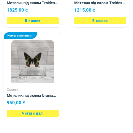
Метелик під склом Troides
Метелик під склом Troides
rhadamantus f+m 155×230
rhadamantus f 160×150
1825,00
₴
1215,00
₴
В кошик
В кошик
Немає в наявності
Скляні
Метелик під склом Urania
ripheus 120х120
950,00
₴
Читати далі