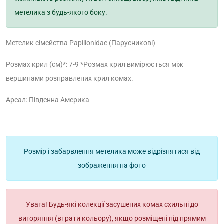
метелика з будь-якого боку.
Метелик сімейства Papilionidae (Парусникові)
Розмах крил (см)*: 7-9
*Розмах крил вимірюється між
вершинами розправлених крил комах.
Ареал: Південна Америка
Розмір і забарвлення метелика може відрізнятися від
зображення на фото
Увага! Будь-які колекції засушених комах схильні до
вигоряння (втрати кольору), якщо розміщені під прямим