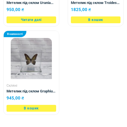
Метелик під склом Urania
Метелик під склом Troides
ripheus 110х105
rhadamantus f+m 155×230
950,00
₴
1825,00
₴
Читати далі
В кошик
В наявності
Скляні
Метелик під склом Graphium
agamemnon 100×100
945,00
₴
В кошик