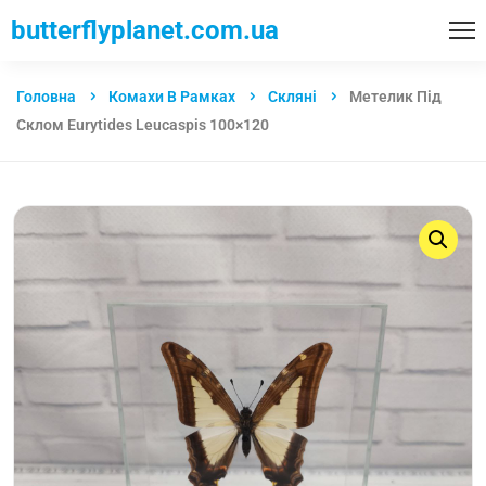
butterflyplanet.com.ua
Головна
Комахи В Рамках
Скляні
Метелик Під
Склом Eurytides Leucaspis 100×120