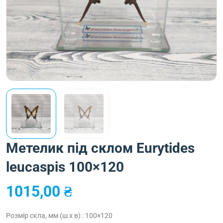
Метелик під склом Eurytides
leucaspis 100×120
1015,00
₴
Розмір скла, мм (ш х в) : 100×120