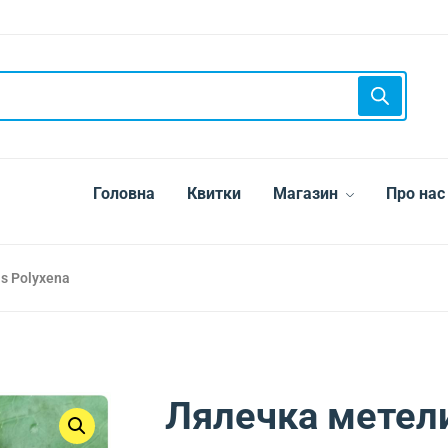
Головна
Квитки
Магазин
Про нас
s Polyxena
Лялечка метели