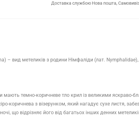
Доставка службою Нова пошта, Самовивіз 
na)
– вид метеликів з родини Німфаліди (лат. Nymphalidae),
ки мають темно-коричневе тло крил із великими яскраво-
іро-коричнева з візерунком, який нагадує сухе листя, за
вночі, що відрізняє його від багатьох інших денних метел