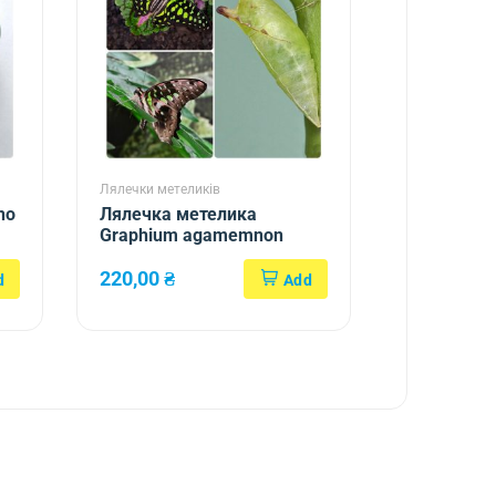
Лялечки метеликів
ho
Лялечка метелика
Graphium agamemnon
220,00
₴