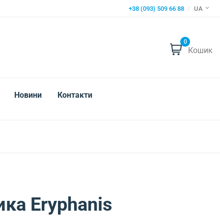
+38 (093) 509 66 88
UA
0
Кошик
Новини
Контакти
ка Eryphanis