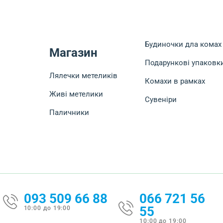
Будиночки дла комах
Магазин
Подарункові упаковк
Лялечки метеликів
Комахи в рамках
Живі метелики
Сувеніри
Паличники
093 509 66 88
066 721 56
55
10:00 до 19:00
10:00 до 19:00