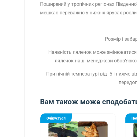
Поширений у тропічних регіонах Південної 
мешкає переважно у нижніх ярусах росли
Розмір і заб
Наявність лялечок може змінюватися 
лялечок наші менеджери обов’язково
При нічній температурі від -5 і нижче
передоп
Вам також може сподобат
Очікується
Не