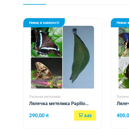
Немає в наявності
Немає в
Лялечки метеликів
Лялечк
Лялечка метелика Papilio
Лялеч
nireus
atreu
290,00
₴
400,