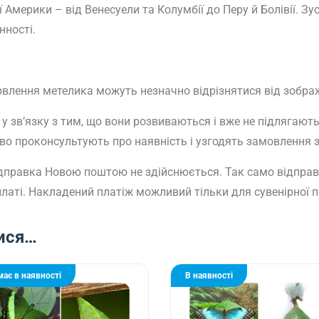
Америки – від Венесуели та Колумбії до Перу й Болівії. Зус
нності.
арвлення метелика можуть незначно відрізнятися від зобра
у зв’язку з тим, що вони розвиваються і вже не підлягаю
 проконсультують про наявність і узгодять замовлення з п
 відправка Новою поштою не здійснюється. Так само відправк
латі. Накладений платіж можливий тільки для сувенірної п
ися…
має в наявності
В наявності