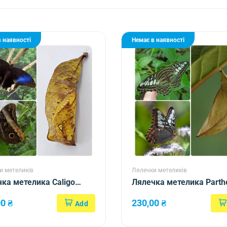
 наявності
Немає в наявності
и метеликів
Лялечки метеликів
ка метелика Caligo
Лялечка метелика Parth
s
sylvia lilacinus
00
₴
230,00
₴