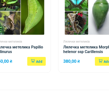
лечки метеликів
Лялечки метеликів
лечка метелика Papilio
Лялечка метелика Morp
linurus
helenor ssp Carillensis
50,00
₴
380,00
₴