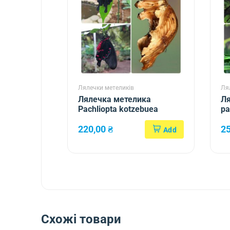
Лялечки метеликів
Ля
Лялечка метелика
Ля
Pachliopta kotzebuea
pa
220,00
₴
2
Схожі товари