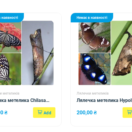
 наявності
Немає в наявності
и метеликів
Лялечки метеликів
ка метелика Chilasa
Лялечка метелика Hypo
bolina
00
₴
200,00
₴