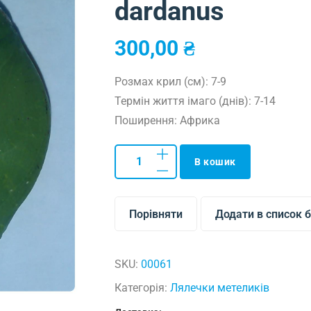
dardanus
300,00
₴
Розмах крил (см): 7-9
Термін життя імаго (днів): 7-14
Поширення: Африка
В кошик
Порівняти
Додати в список 
SKU:
00061
Категорія:
Лялечки метеликів