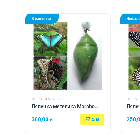
В наявності
Немає в
Лялечки метеликів
Лялечк
Лялечка метелика Morpho
Лялеч
helenor ssp Carillensis
clytia
380,00
₴
250,