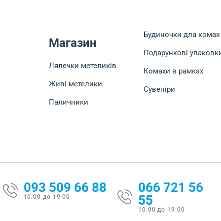
Будиночки дла комах
Магазин
Подарункові упаковк
Лялечки метеликів
Комахи в рамках
Живі метелики
Сувеніри
Паличники
093 509 66 88
066 721 56
55
10:00 до 19:00
10:00 до 19:00