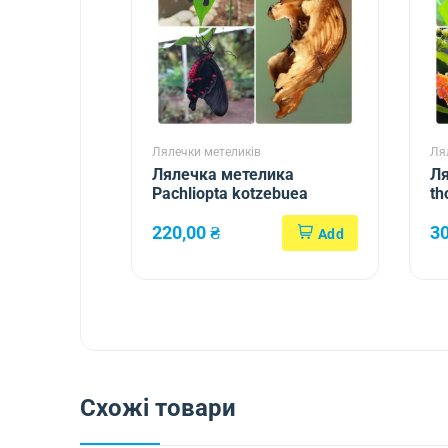
Лялечки метеликів
Ля
Лялечка метелика
Ля
Pachliopta kotzebuea
th
220,00
₴
3
Схожі товари