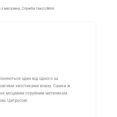
з магазину, Служба таксі Uklon
різняються один від одного за
 довгими хвостиками внизу. Самки ж
енні місцевим отруйним метеликам.
ві, Цитрусові.