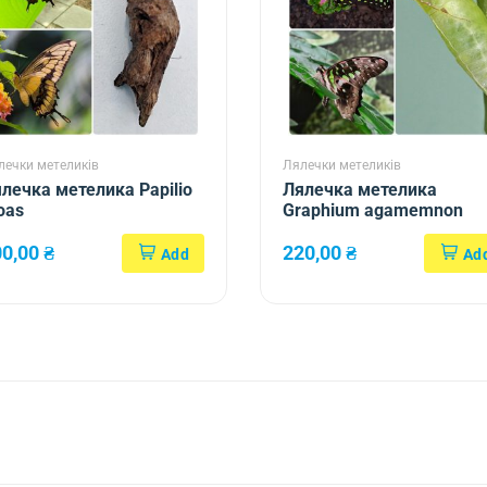
лечки метеликів
Лялечки метеликів
лечка метелика Papilio
Лялечка метелика
oas
Graphium agamemnon
00,00
₴
220,00
₴