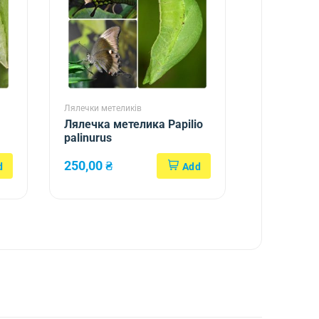
Лялечки метеликів
Лялечка метелика Papilio
palinurus
250,00
₴