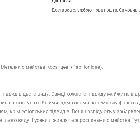
Доставка:
Доставка службою Нова пошта, Самовивіз 
Метелик сімейства Косатцеві (Papilionidae).
 підвидів цього виду. Самці кожного підвиду майже не від
крила з жовтувато-білими відмітинами на темному фоні і з
ням, крім ефіопських підвидів. Вони наслідують у забарвл
в цього виду. Гусениці живляться рослинами сімейства Руто