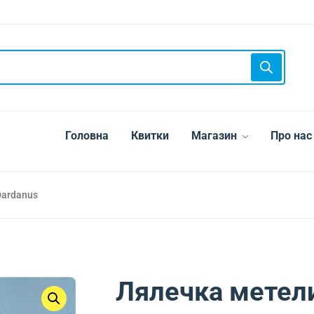
Головна
Квитки
Магазин
Про нас
Dardanus
Лялечка метели