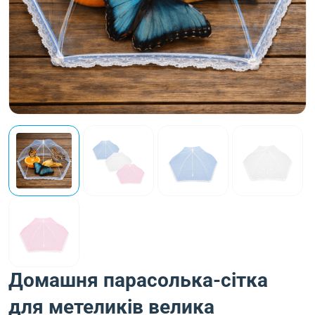
Домашня парасолька-сітка
для метеликів велика