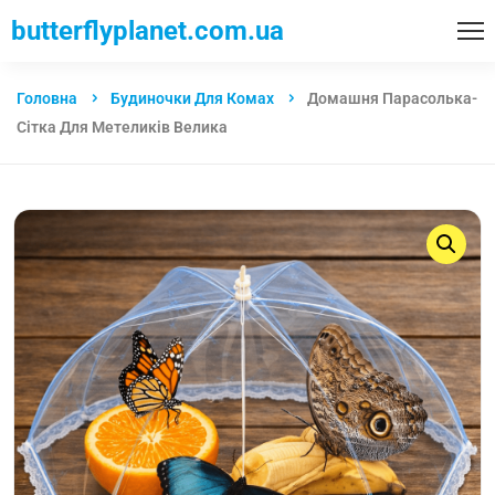
butterflyplanet.com.ua
Головна
Будиночки Для Комах
Домашня Парасолька-
Сітка Для Метеликів Велика