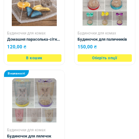
Будиночки для комах
Будиночки для комах
Домашня парасолька-сітка
Будиночок для паличників
для метеликів мала
120,00
₴
150,00
₴
В кошик
Оберіть опції
В наявності
Будиночки для комах
Будиночок для лялечок